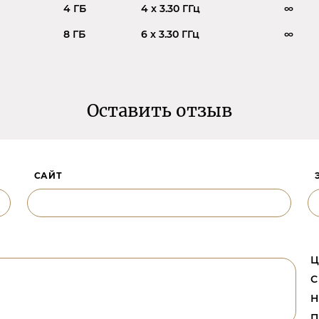
4 ГБ
4 x 3.30 ГГц
∞
8 ГБ
6 x 3.30 ГГц
∞
Оставить отзыв
САЙТ
Ц
С
Н
П