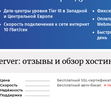
Дата-центры уровня Tier III в Западной
Фикси
и Центральной Европе
Оплата
Скорость подключения к сети интернет
Webmo
10 Гбит/сек
Быстры
день
erver: отзывы и обзор хости
Цена
Бесплатный SSL-сертификат
Скорость
Бесплатный авто-бэкап
Н
Надёжность
Поддержка