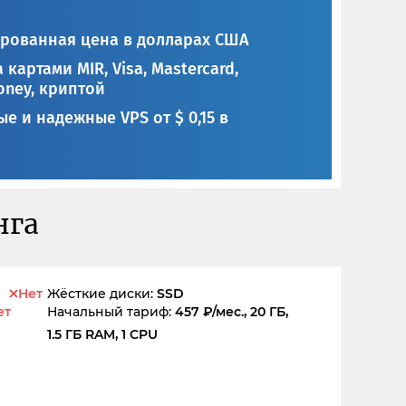
рованная цена в долларах США
 картами MIR, Visa, Mastercard,
ney, криптой
е и надежные VPS от $ 0,15 в
нга
Нет
Жёсткие диски:
SSD
ет
Начальный тариф:
457 ₽/мес., 20 ГБ,
1.5 ГБ RAM, 1 CPU