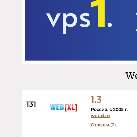
We
1.3
131
Россия, c 2005 г.
webxl.ru
Отзывы (2)