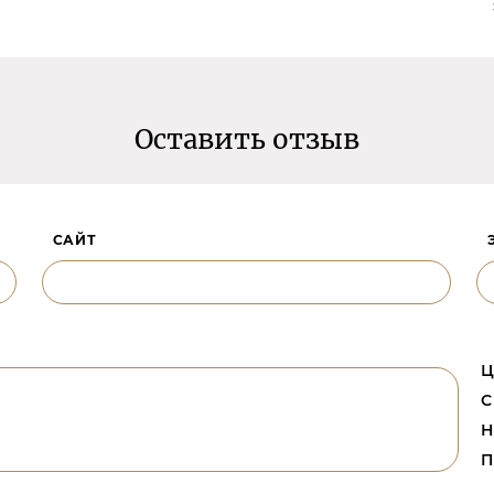
Оставить отзыв
САЙТ
Ц
С
Н
П