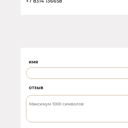
+7 8314 136658
ИМЯ
ОТЗЫВ