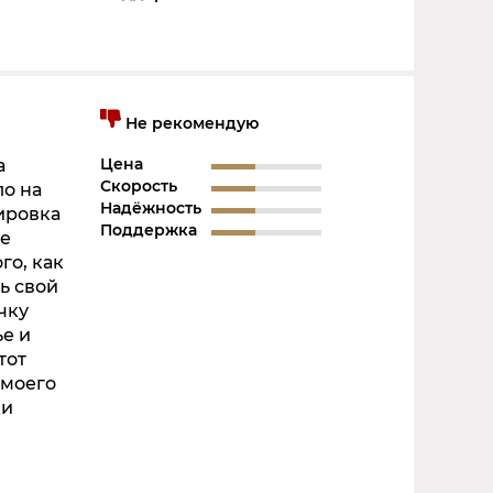
Не рекомендую
Цена
а
Скорость
ло на
Надёжность
ировка
Поддержка
не
го, как
ь свой
чку
ье и
тот
 моего
ки