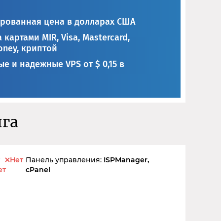
рованная цена в долларах США
 картами MIR, Visa, Mastercard,
ney, криптой
е и надежные VPS от $ 0,15 в
нга
Нет
Панель управления:
ISPManager,
ет
cPanel