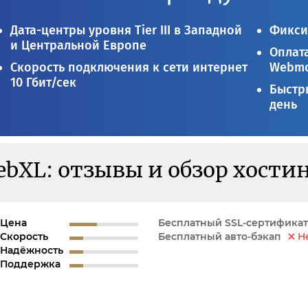
Дата-центры уровня Tier III в Западной
Фикси
и Центральной Европе
Оплата
Скорость подключения к сети интернет
Webmo
10 Гбит/сек
Быстры
день
bXL: отзывы и обзор хости
Цена
Бесплатный SSL-сертификат
Скорость
Бесплатный авто-бэкап
Н
Надёжность
Поддержка