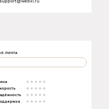
support@webxl.ru
ЭЛ. ПОЧТА
ена
корость
адёжность
оддержка