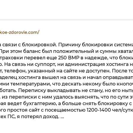
skoe-zdorovie.com/
 в связи с блокировкой. Причину блокировки систем
 При этом баланс был положительный и суммы хвата
страховки перевел еще 250 ВМР в надежде, что блок
о. На связь ни суппорт, ни администрация хостинга 
, телефон, указанный на сайте не доступен. После то
аделец хостинга вышел на связь и начал оправдыват
ми температурами, что дескать некому было кнопо
отать. Переписку выкладывать не стану, но его ныт
из переписки с ним удалось выяснять, что по сути э
орая ведет бухгалтерию, а больше снять блокировку с
ного простоя сайт с посещаемостью 1200-1400 чел/сут
 ПС, я потерял доход. ...