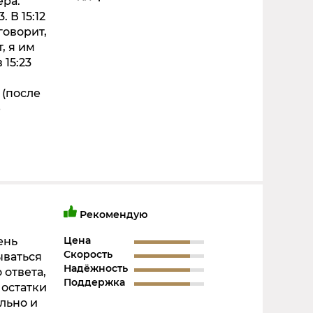
ера.
 В 15:12
говорит,
, я им
 15:23
 (после
е
Рекомендую
Цена
ень
Скорость
ываться
Надёжность
 ответа,
Поддержка
 остатки
льно и