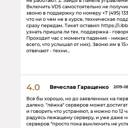
не работают. 2. Зайдя в панель управлен
Включить VDS самостоятельно не получилось
звоню в поддержку по номеру +7 (495) 133-
что ни о чем не в курсе, техническая под
сразу передам. Тикет оставил: https://i.i
узнать пришла ли тех. поддержка - говоря
Проходит час с момента падения - никакой
всего, что услышал от них). Звоню им в 15
отвечают - техни...
4.0
Вячеслав Гаращенко
2019-0
Всё бы хорошо, но до заявленных на перв
далеко. "лёжка" серверов может достигат
и говорить что устраняют, а можно по 12 
радуясь лежащему серверу, и уже даже не
серверов "просто пока выключить не успе