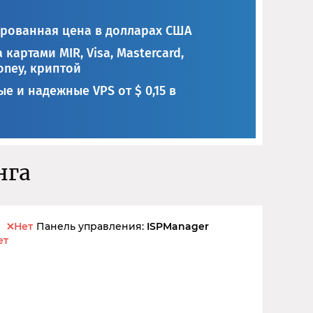
рованная цена в долларах США
 картами MIR, Visa, Mastercard,
ney, криптой
е и надежные VPS от $ 0,15 в
нга
Нет
Панель управления:
ISPManager
ет