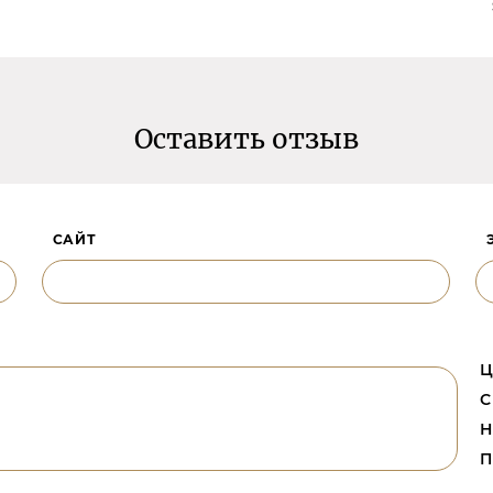
Оставить отзыв
САЙТ
Ц
С
Н
П