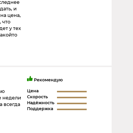
оследнее
дать, и
на цена,
 что
дет у тех
какойто
Рекомендую
Цена
аю
Скорость
е недели
Надёжность
а всегда
Поддержка