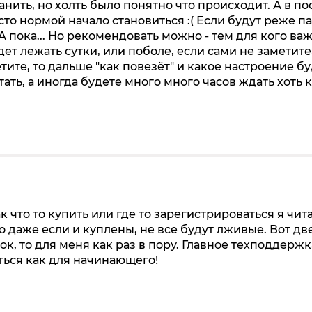
анить, но холть было понятно что происходит. А в п
сто нормой начало становиться :( Если будут реже па
А пока... Но рекомендовать можно - тем для кого важ
ет лежать сутки, или поболе, если сами не заметите,
тите, то дальше "как повезёт" и какое настроение бу
ать, а иногда будете много много часов ждать хоть 
к что то купить или где то зарегистрироваться я чит
о даже если и куплены, не все будут лживые. Вот дв
ок, то для меня как раз в пору. Главное техподдержк
ться как для начинающего!