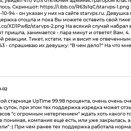
ия, увидел что VDS отключен администратором класт
. Скриншот: https://i.ibb.co/R63s1qC/starvps-1.png 3.
10-94 - он указан у них на сайте starvps.ru. Девушка 
держка отошла и пока Вы можете оставить свой тикет
bb.co/XD1Pw8z/starvps-2.png На всякий случай набрал в
т пришла, занимается - пара минут и ответят Вам. 4.
 реакции. Тикет, кстати, так и висит не отвеченным
:43 - спрашиваю их девушку: "В чем дело?" На что мн
8-02
ой старнице UpTime 99.98 процента, очень очень оч
ь суток, при этом тех поддержка изредка может отз
часов "с огромным нетерпением" ждать хоть какого то
 понимая, компания ещё есть, или уже закрылась, а
ли" :( При чём ранее тех поддержка работала норма