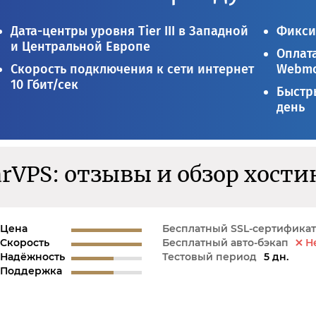
Дата-центры уровня Tier III в Западной
Фикси
и Центральной Европе
Оплата
Скорость подключения к сети интернет
Webmo
10 Гбит/сек
Быстры
день
arVPS: отзывы и обзор хости
Цена
Бесплатный SSL-сертификат
Скорость
Бесплатный авто-бэкап
Н
Надёжность
Тестовый период
5 дн.
Поддержка