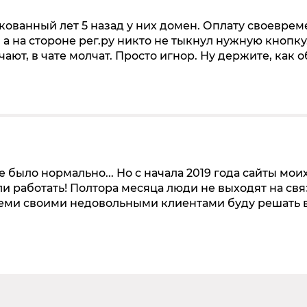
ованный лет 5 назад у них домен. Оплату своевре
 а на стороне рег.ру никто не тыкнул нужную кнопку
чают, в чате молчат. Просто игнор. Ну держите, как 
е было нормально... Но с начала 2019 года сайты мои
и работать! Полтора месяца люди не выходят на свя
семи своими недовольными клиентами буду решать