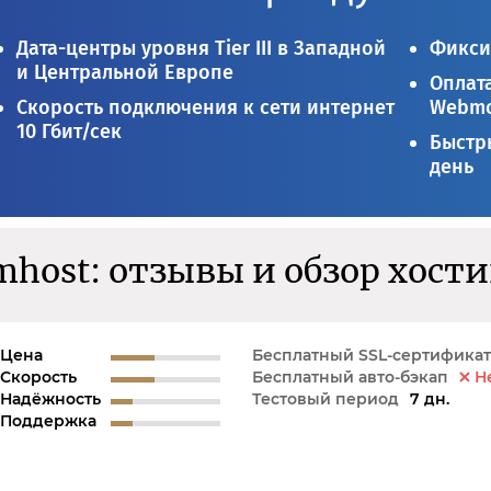
Дата-центры уровня Tier III в Западной
Фикси
и Центральной Европе
Оплата
Скорость подключения к сети интернет
Webmo
10 Гбит/сек
Быстры
день
mhost: отзывы и обзор хост
Цена
Бесплатный SSL-сертификат
Скорость
Бесплатный авто-бэкап
Н
Надёжность
Тестовый период
7 дн.
Поддержка