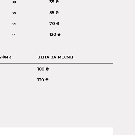
∞
35 ₴
∞
55 ₴
∞
70 ₴
∞
120 ₴
АФИК
ЦЕНА ЗА МЕСЯЦ
100 ₴
130 ₴