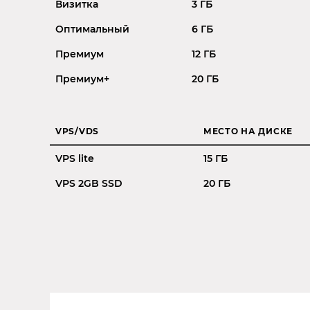
Визитка
3 ГБ
Оптимальный
6 ГБ
Премиум
12 ГБ
Премиум+
20 ГБ
VPS/VDS
МЕСТО НА ДИСКЕ
VPS lite
15 ГБ
VPS 2GB SSD
20 ГБ