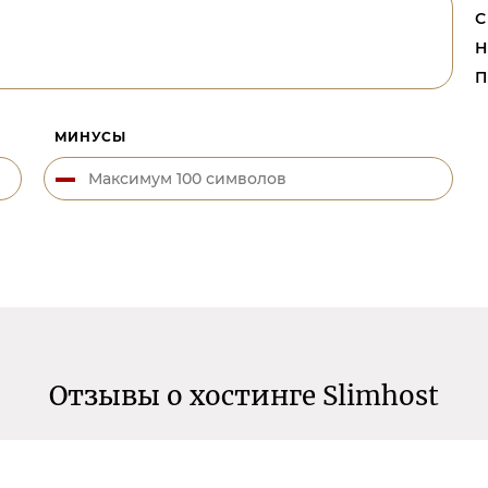
С
Н
П
МИНУСЫ
Отзывы о хостинге Slimhost