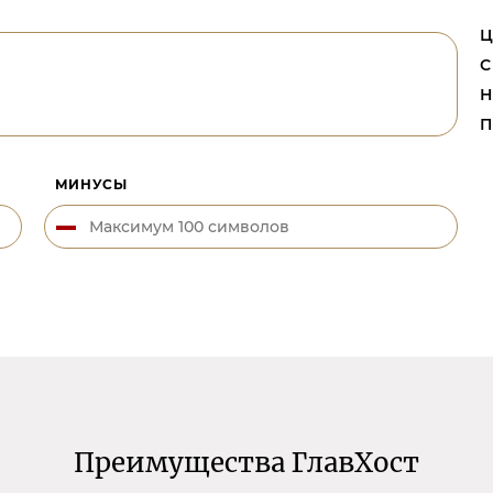
Ц
С
Н
П
МИНУСЫ
Преимущества ГлавХост