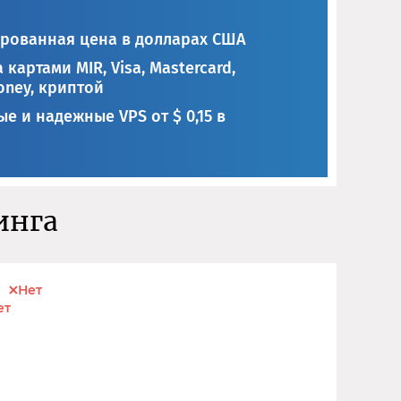
рованная цена в долларах США
 картами MIR, Visa, Mastercard,
ney, криптой
е и надежные VPS от $ 0,15 в
инга
Нет
ет