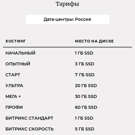
Тарифы
Дата-центры: Россия
ХОСТИНГ
МЕСТО НА ДИСКЕ
НАЧАЛЬНЫЙ
1 ГБ SSD
1
ОПЫТНЫЙ
3 ГБ SSD
СТАРТ
7 ГБ SSD
1
УЛЬТРА
20 ГБ SSD
МЕГА +
30 ГБ SSD
ПРОФИ
60 ГБ SSD
БИТРИКС СТАНДАРТ
1 ГБ SSD
1
БИТРИКС СКОРОСТЬ
5 ГБ SSD