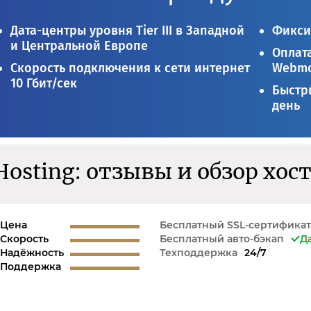
Дата-центры уровня Tier III в Западной
Фикси
и Центральной Европе
Оплата
Скорость подключения к сети интернет
Webmo
10 Гбит/сек
Быстры
день
Hosting: отзывы и обзор хос
Цена
Бесплатный SSL-сертификат
Скорость
Бесплатный авто-бэкап
Д
Надёжность
Техподдержка
24/7
Поддержка