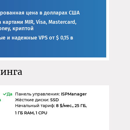
рованная цена в долларах США
 картами MIR, Visa, Mastercard,
ney, криптой
е и надежные VPS от $ 0,15 в
тинга
Да
Панель управления:
ISPManager
а
Жёсткие диски:
SSD
Начальный тариф:
8 $/мес., 25 ГБ,
1 ГБ RAM, 1 CPU