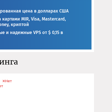
рованная цена в долларах США
 картами MIR, Visa, Mastercard,
ney, криптой
е и надежные VPS от $ 0,15 в
тинга
Нет
ет