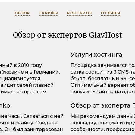
ОБЗОР
ТАРИФЫ
КОНТАКТЫ
ОТЗЫВЫ
Обзор от экспертов GlavHost
Услуги хостинга
ный в 2010 году.
Площадка занимается то
 Украине и в Германии.
сетка состоит из 3 CMS-
пециализируется
бэкап, бесплатный SSl-с
видит своей главной
Оптимальный вариант обо
симально простым.
получит 5 сайтов на одно
nko
Обзор от эксперта 
ие часы. Связаться с ней
Мы рекомендуем данный 
чте и скайпу. Среднее
площадку, специализиру
в. Он был заинтересован
особенности: профессио