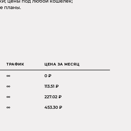
ки; цены под любой кошелек;
е планы.
ТРАФИК
ЦЕНА ЗА МЕСЯЦ
∞
0 ₽
∞
113.51 ₽
∞
227.02 ₽
∞
453.30 ₽