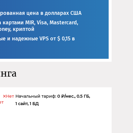
рованная цена в долларах США
 картами MIR, Visa, Mastercard,
ney, криптой
е и надежные VPS от $ 0,15 в
инга
Нет
Начальный тариф:
0 ₽/мес., 0.5 ГБ,
ет
1 сайт, 1 БД