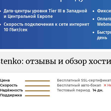
Дата-центры уровня Tier III в Западной
Фикси
и Центральной Европе
Оплата
Скорость подключения к сети интернет
Webmo
10 Гбит/сек
Быстры
день
tenko: отзывы и обзор хост
Цена
Бесплатный SSL-сертификат
Скорость
Бесплатный авто-бэкап
Н
Надёжность
Тестовый период
14 дн.
Поддержка