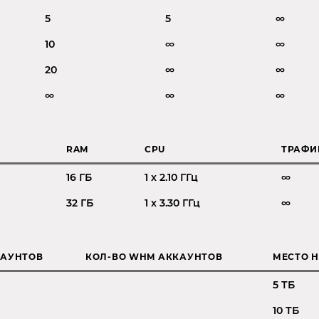
5
5
∞
10
∞
∞
20
∞
∞
∞
∞
∞
RAM
CPU
ТРАФИ
16 ГБ
1 x 2.10 ГГц
∞
32 ГБ
1 x 3.30 ГГц
∞
КАУНТОВ
КОЛ-ВО WHM АККАУНТОВ
МЕСТО Н
5 ТБ
10 ТБ