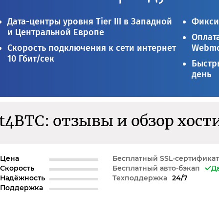
Дата-центры уровня Tier III в Западной
Фикси
и Центральной Европе
Оплата
Скорость подключения к сети интернет
Webmo
10 Гбит/сек
Быстры
день
t4BTC: отзывы и обзор хост
Цена
Бесплатный SSL-сертификат
Скорость
Бесплатный авто-бэкап
Д
Надёжность
Техподдержка
24/7
Поддержка