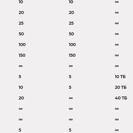
10
10
∞
20
20
∞
25
25
∞
50
50
∞
100
100
∞
150
150
∞
∞
∞
∞
5
5
10 TБ
10
5
20 TБ
20
∞
40 TБ
∞
∞
∞
∞
∞
∞
5
5
∞