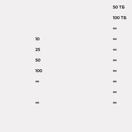
50 ТБ
100 ТБ
∞
10
∞
25
∞
50
∞
100
∞
∞
∞
∞
∞
∞