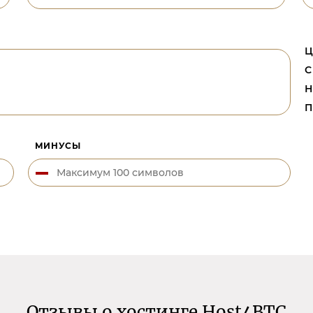
Ц
С
Н
П
МИНУСЫ
Отзывы о хостинге Host4BTC