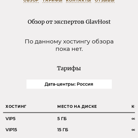
ОБЗОР
ТАРИФЫ
КОНТАКТЫ
ОТЗЫВЫ
Обзор от экспертов GlavHost
По данному хостингу обзора
пока нет.
Тарифы
Дата-центры: Россия
ХОСТИНГ
МЕСТО НА ДИСКЕ
КО
VIP5
5 ГБ
∞
VIP15
15 ГБ
∞