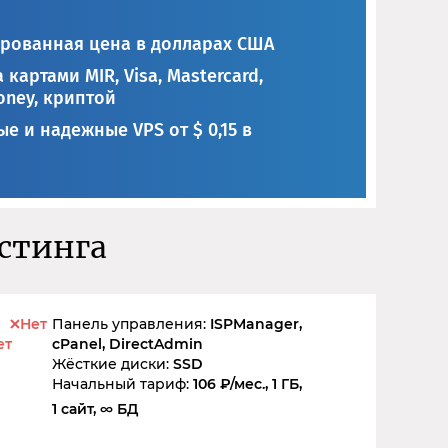
рованная цена в долларах США
 картами MIR, Visa, Mastercard,
ney, криптой
е и надежные VPS от $ 0,15 в
остинга
Нет
Панель управления:
ISPManager,
ет
cPanel, DirectAdmin
Жёсткие диски:
SSD
Начальный тариф:
106 ₽/мес., 1 ГБ,
1 сайт, ∞ БД