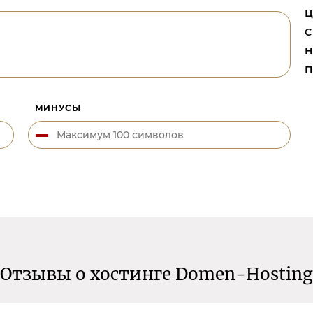
Ц
С
Н
П
МИНУСЫ
Отзывы о хостинге Domen-Hosting