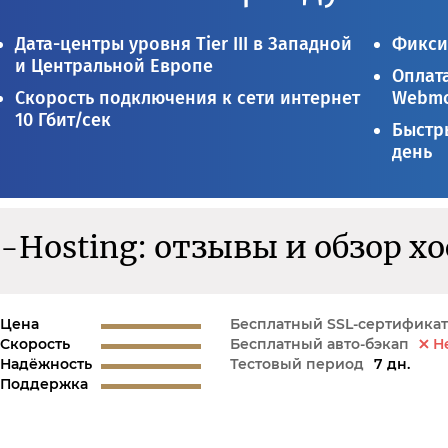
Дата-центры уровня Tier III в Западной
Фикси
и Центральной Европе
Оплата
Скорость подключения к сети интернет
Webmo
10 Гбит/сек
Быстры
день
Hosting: отзывы и обзор х
Цена
Бесплатный SSL-сертификат
Скорость
Бесплатный авто-бэкап
Н
Надёжность
Тестовый период
7 дн.
Поддержка