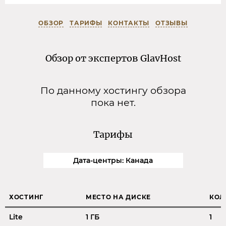
ОБЗОР
ТАРИФЫ
КОНТАКТЫ
ОТЗЫВЫ
Обзор от экспертов GlavHost
По данному хостингу обзора
пока нет.
Тарифы
Дата-центры: Канада
ХОСТИНГ
МЕСТО НА ДИСКЕ
КОЛ
Lite
1 ГБ
1