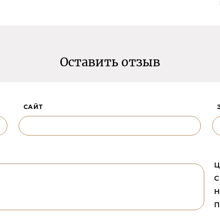
Оставить отзыв
САЙТ
Ц
С
Н
П