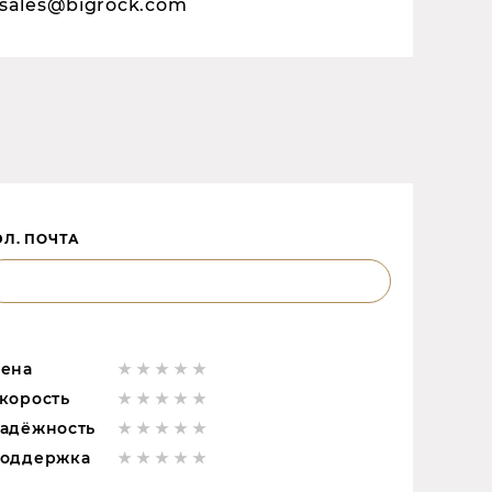
sales@bigrock.com
ЭЛ. ПОЧТА
ена
корость
адёжность
оддержка