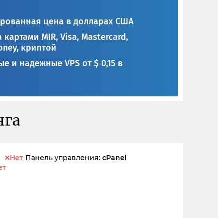
рованная цена в долларах США
 картами MIR, Visa, Mastercard,
ney, криптой
е и надежные VPS от $ 0,15 в
нга
Нет
Панель управления:
cPanel
ет