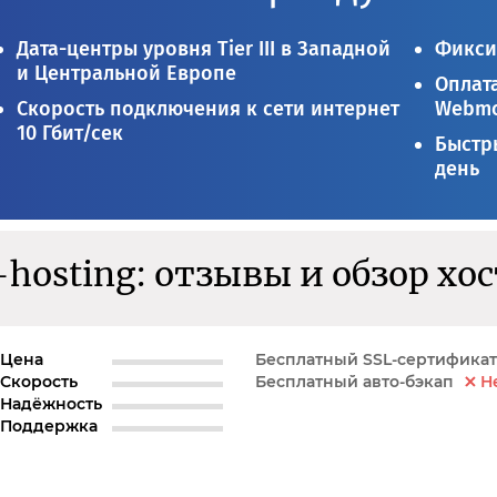
Дата-центры уровня Tier III в Западной
Фикси
и Центральной Европе
Оплата
Скорость подключения к сети интернет
Webmo
10 Гбит/сек
Быстры
день
hosting: отзывы и обзор хо
Цена
Бесплатный SSL-сертификат
Скорость
Бесплатный авто-бэкап
Н
Надёжность
Поддержка