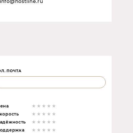
info@hostline.ru
ЭЛ. ПОЧТА
ена
корость
адёжность
оддержка