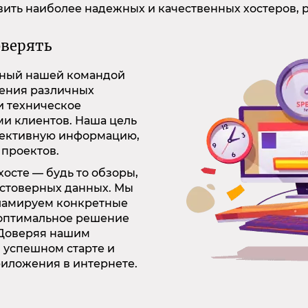
вить наиболее надежных и качественных хостеров, 
верять
анный нашей командой
жения различных
и техническое
ми клиентов. Наша цель
ъективную информацию,
 проектов.
хосте — будь то обзоры,
остоверных данных. Мы
кламируем конкретные
 оптимальное решение
 Доверяя нашим
 успешном старте и
риложения в интернете.